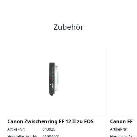
Zubehör
Canon Zwischenring EF 12 II zu EOS
Canon EF 
Artikel-Nr:
043025
Artikel-Nr:
Hersteller-Art.-Nr.
9198A001
Hersteller-Art.-