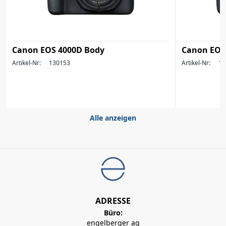
Canon EOS 4000D Body
Canon EOS
Artikel-Nr:
130153
Artikel-Nr:
12
Alle anzeigen
ADRESSE
Büro:
engelberger ag