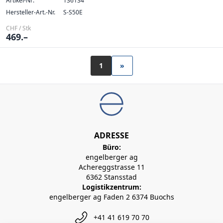
Artikel-Nr:
136134
Hersteller-Art.-Nr.
S-S50E
CHF / Stk
469.–
1
»
ADRESSE
Büro:
engelberger ag
Achereggstrasse 11
6362 Stansstad
Logistikzentrum:
engelberger ag Faden 2 6374 Buochs
+41 41 619 70 70