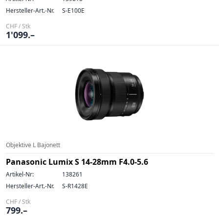
Hersteller-Art.-Nr.
S-E100E
CHF / Stk
1'099.–
Objektive L Bajonett
Panasonic Lumix S 14-28mm F4.0-5.6
Artikel-Nr:
138261
Hersteller-Art.-Nr.
S-R1428E
CHF / Stk
799.–