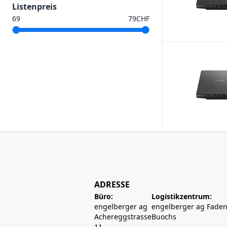
Listenpreis
CHF
ADRESSE
Büro:
Logistikzentrum:
engelberger ag
engelberger ag Faden
Achereggstrasse
Buochs
11