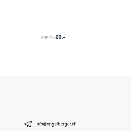
69.–
CHF / Stk
info@engelberger.ch