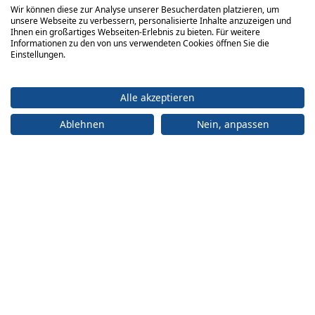
Wir können diese zur Analyse unserer Besucherdaten platzieren, um
unsere Webseite zu verbessern, personalisierte Inhalte anzuzeigen und
Ihnen ein großartiges Webseiten-Erlebnis zu bieten. Für weitere
Informationen zu den von uns verwendeten Cookies öffnen Sie die
Einstellungen.
Alle akzeptieren
Ablehnen
Nein, anpassen
ADRESSE
Büro:
engelberger ag
Achereggstrasse 11
6362 Stansstad
Logistikzentrum:
engelberger ag Faden 2 6374 Buochs
+41 41 619 70 70
info@engelberger.ch