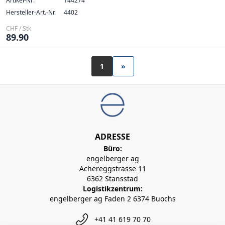
Artikel-Nr:
144274
Hersteller-Art.-Nr.
4402
CHF / Stk
89.90
1
»
ADRESSE
Büro:
engelberger ag
Achereggstrasse 11
6362 Stansstad
Logistikzentrum:
engelberger ag Faden 2 6374 Buochs
+41 41 619 70 70