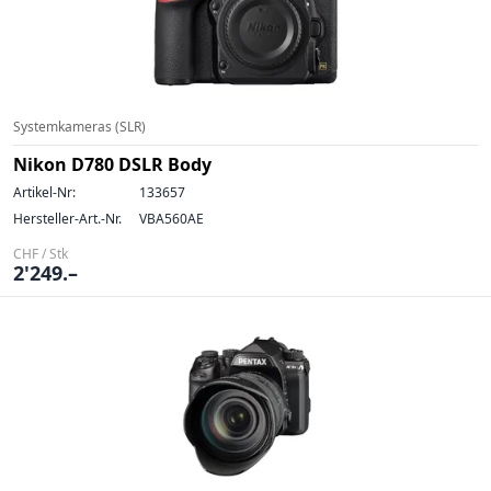
Systemkameras (SLR)
Nikon D780 DSLR Body
Artikel-Nr:
133657
Hersteller-Art.-Nr.
VBA560AE
CHF / Stk
2'249.–