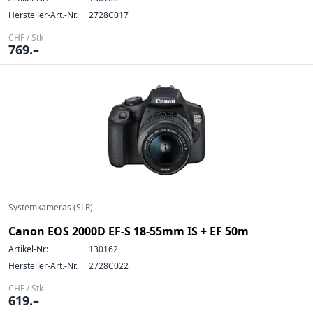
Hersteller-Art.-Nr.
2728C017
CHF / Stk
769.–
Systemkameras (SLR)
Canon EOS 2000D EF-S 18-55mm IS + EF 50m
Artikel-Nr:
130162
Hersteller-Art.-Nr.
2728C022
CHF / Stk
619.–