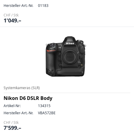
Hersteller-Art.-Nr.
01183
CHF / Stk
1'049.–
Systemkameras (SLR)
Nikon D6 DSLR Body
Artikel-Nr:
134315
Hersteller-Art.-Nr.
VBA572BE
CHF / Stk
7'599.–