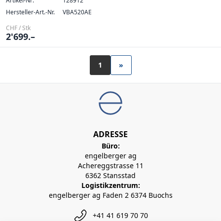
Artikel-Nr:
128912
Hersteller-Art.-Nr.
VBA520AE
CHF / Stk
2'699.–
1
»
ADRESSE
Büro:
engelberger ag
Achereggstrasse 11
6362 Stansstad
Logistikzentrum:
engelberger ag Faden 2 6374 Buochs
+41 41 619 70 70