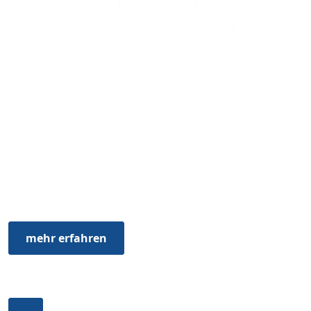
Fabio Antenore
The Landscape Project
Als Landschaftsfotograf und Erfinder der hyperrealen
Landschaftsfotografie geht es mir darum einem Bild
Emotionen zu verleihen. Es soll die Gefühle welche die
Schönheit der Natur beim Betrachter auslöst in die Welt
tragen und zum Träumen anregen.
mehr erfahren