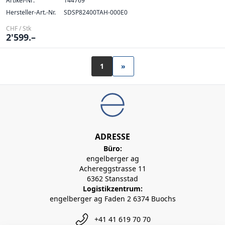
Artikel-Nr:
144769
Hersteller-Art.-Nr.
SDSP82400TAH-000E0
CHF / Stk
2'599.–
1
»
ADRESSE
Büro:
engelberger ag
Achereggstrasse 11
6362 Stansstad
Logistikzentrum:
engelberger ag Faden 2 6374 Buochs
+41 41 619 70 70