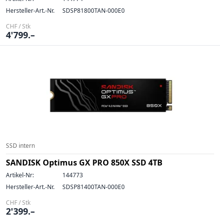
Hersteller-Art.-Nr.
SDSP81800TAN-000E0
CHF / Stk
4'799.–
SSD intern
SANDISK Optimus GX PRO 850X SSD 4TB
Artikel-Nr:
144773
Hersteller-Art.-Nr.
SDSP81400TAN-000E0
CHF / Stk
2'399.–