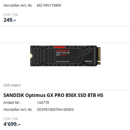
Hersteller-Art.-Nr.
MZ-V9V1T0BW
CHF / Stk
249.–
SSD intern
SANDISK Optimus GX PRO 850X SSD 8TB HS
Artikel-Nr:
144778
Hersteller-Art.-Nr.
SDSP81800TAH-000E0
CHF / Stk
4'699.–