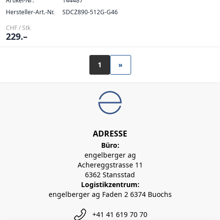
Artikel-Nr:
144487
Hersteller-Art.-Nr.
SDCZ890-512G-G46
CHF / Stk
229.–
1
»
ADRESSE
Büro:
engelberger ag
Achereggstrasse 11
6362 Stansstad
Logistikzentrum:
engelberger ag Faden 2 6374 Buochs
+41 41 619 70 70