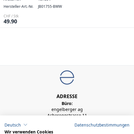
Hersteller-Art.-Nr.
JB01755-BWW
CHF / Stk
49.90
ADRESSE
Büro:
engelberger ag
Achereggstrasse 11
6362 Stansstad
Deutsch
Datenschutzbestimmungen
Logistikzentrum:
Wir verwenden Cookies
engelberger ag Faden 2 6374 Buochs