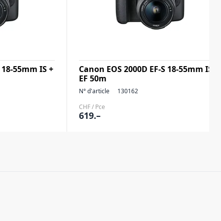
 18-55mm IS +
Canon EOS 2000D EF-S 18-55mm IS +
EF 50m
N° d'article
130162
CHF / Pce
619.–