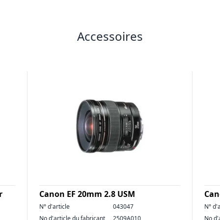
Accessoires
r
Canon EF 20mm 2.8 USM
Can
N° d'article
043047
N° d'a
No d'article du fabricant
2509A010
No d'