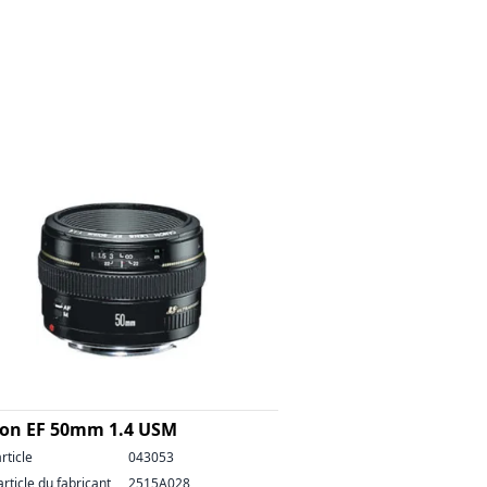
on EF 50mm 1.4 USM
rticle
043053
article du fabricant
2515A028