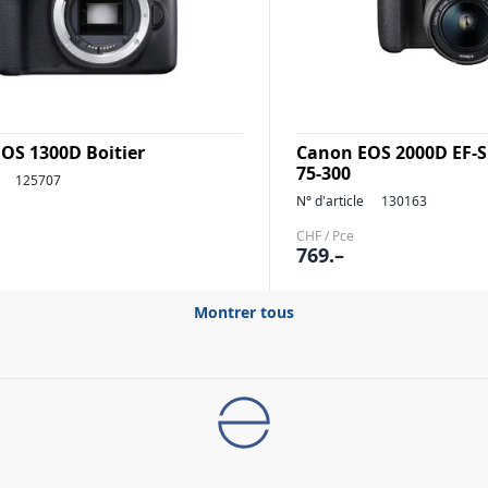
OS 1300D Boitier
Canon EOS 2000D EF-S
75-300
125707
N° d'article
130163
CHF / Pce
769.–
Montrer tous