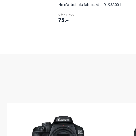
No d'article du fabricant
9198A001
CHF / Pce
75.–