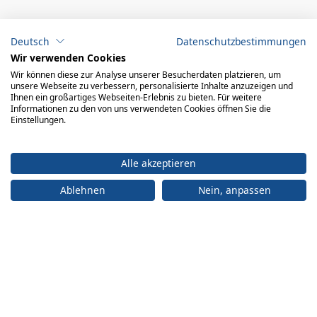
ADRESSE
Deutsch
Datenschutzbestimmungen
Büro:
engelberger ag
Wir verwenden Cookies
Achereggstrasse 11
Wir können diese zur Analyse unserer Besucherdaten platzieren, um
6362 Stansstad
unsere Webseite zu verbessern, personalisierte Inhalte anzuzeigen und
Ihnen ein großartiges Webseiten-Erlebnis zu bieten. Für weitere
Logistikzentrum:
Informationen zu den von uns verwendeten Cookies öffnen Sie die
engelberger ag Faden 2 6374 Buochs
Einstellungen.
+41 41 619 70 70
Alle akzeptieren
info@engelberger.ch
Ablehnen
Nein, anpassen