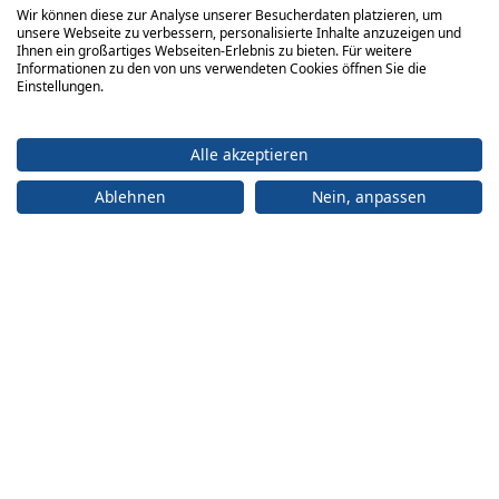
Wir können diese zur Analyse unserer Besucherdaten platzieren, um
unsere Webseite zu verbessern, personalisierte Inhalte anzuzeigen und
Ihnen ein großartiges Webseiten-Erlebnis zu bieten. Für weitere
Informationen zu den von uns verwendeten Cookies öffnen Sie die
Einstellungen.
Alle akzeptieren
Ablehnen
Nein, anpassen
ADRESSE
Büro:
engelberger ag
Achereggstrasse 11
6362 Stansstad
Logistikzentrum:
engelberger ag Faden 2 6374 Buochs
+41 41 619 70 70
info@engelberger.ch