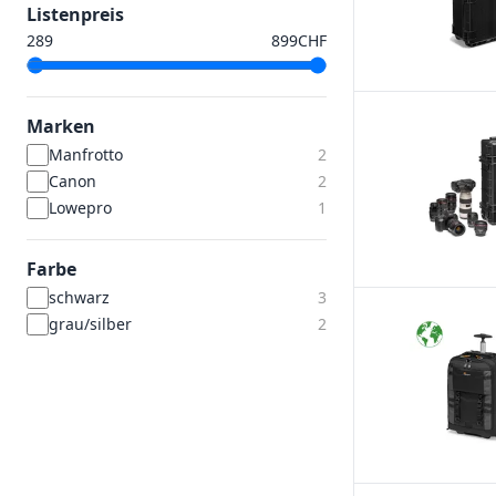
Listenpreis
CHF
Marken
Manfrotto
2
Canon
2
Lowepro
1
Farbe
schwarz
3
grau/silber
2