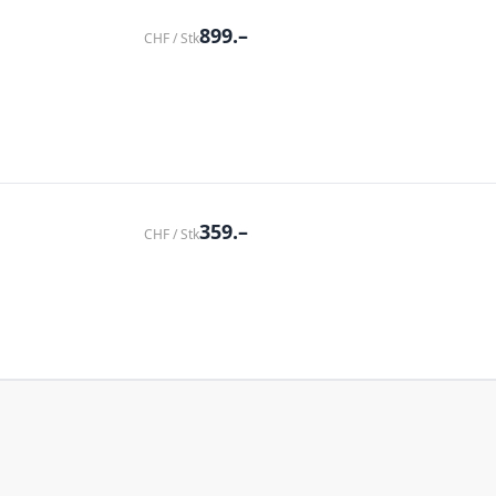
899.–
CHF / Stk
359.–
CHF / Stk