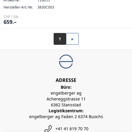
Artikel-Nr:
133655
Hersteller-Art.-Nr.
3830C003
CHF / Stk
659.–
1
»
ADRESSE
Büro:
engelberger ag
Achereggstrasse 11
6362 Stansstad
Logistikzentrum:
engelberger ag Faden 2 6374 Buochs
+41 41 619 70 70