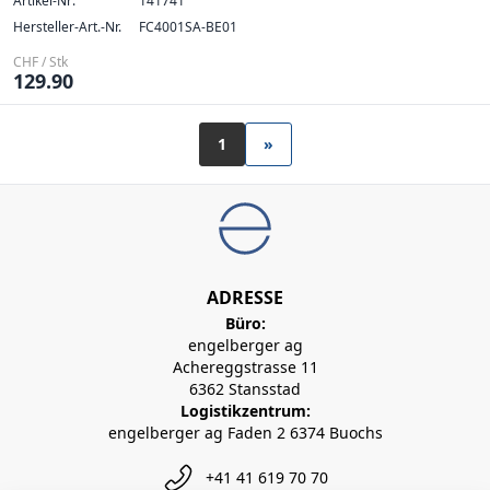
Artikel-Nr:
141741
Hersteller-Art.-Nr.
FC4001SA-BE01
CHF / Stk
129.90
1
»
ADRESSE
Büro:
engelberger ag
Achereggstrasse 11
6362 Stansstad
Logistikzentrum:
engelberger ag Faden 2 6374 Buochs
+41 41 619 70 70