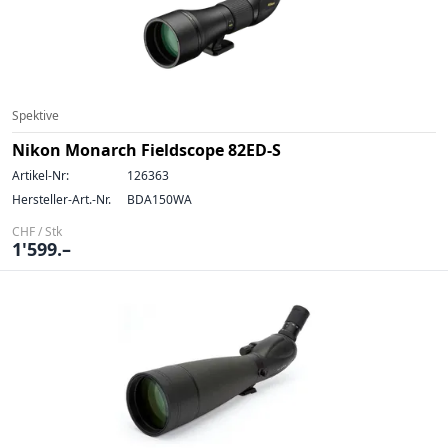
Spektive
Nikon Monarch Fieldscope 82ED-S
Artikel-Nr:
126363
Hersteller-Art.-Nr.
BDA150WA
CHF / Stk
1'599.–