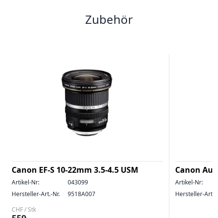
Zubehör
Canon EF-S 10-22mm 3.5-4.5 USM
Canon Auge
Artikel-Nr:
043099
Artikel-Nr:
Hersteller-Art.-Nr.
9518A007
Hersteller-Art.-
CHF / Stk
559.–