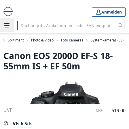
Anmelden
t
Sortiment
Photo & Video
Foto Kameras
Systemkameras (SLR)
Canon EOS 2000D EF-S 18-
55mm IS + EF 50m
UVP
619.00
CHF
VE: 6 Stk