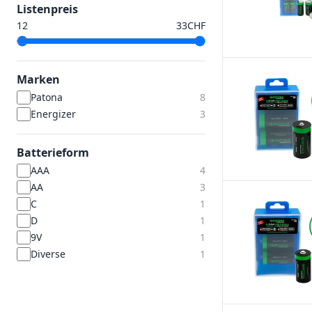
Listenpreis
CHF
Marken
Patona
8
Energizer
3
Batterieform
AAA
4
AA
3
C
1
D
1
9V
1
Diverse
1