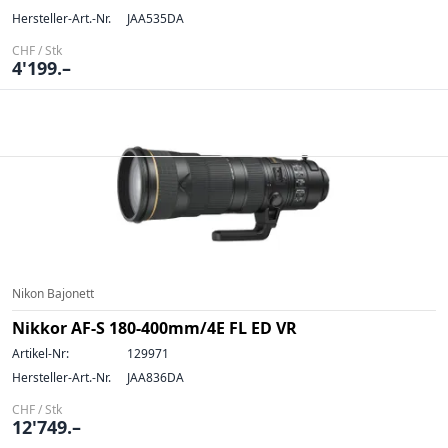
Hersteller-Art.-Nr.
JAA535DA
CHF / Stk
4'199.–
Nikon Bajonett
Nikkor AF-S 180-400mm/4E FL ED VR
Artikel-Nr:
129971
Hersteller-Art.-Nr.
JAA836DA
CHF / Stk
12'749.–