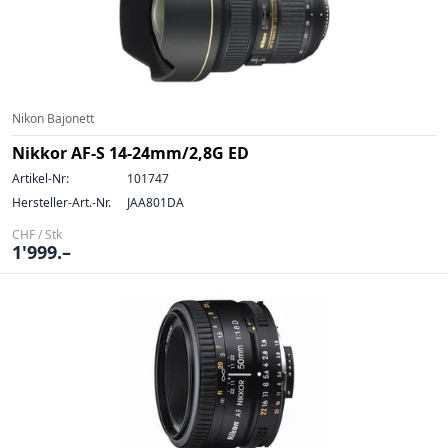
Nikon Bajonett
Nikkor AF-S 14-24mm/2,8G ED
Artikel-Nr:
101747
Hersteller-Art.-Nr.
JAA801DA
CHF / Stk
1'999.–