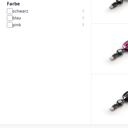
Farbe
schwarz
1
blau
1
pink
1