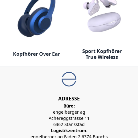
Sport Kopfhörer
Kopfhörer Over Ear
True Wireless
ADRESSE
Büro:
engelberger ag
Achereggstrasse 11
6362 Stansstad
Logistikzentrum:
engelberger ag Faden 2 6374 Buochs