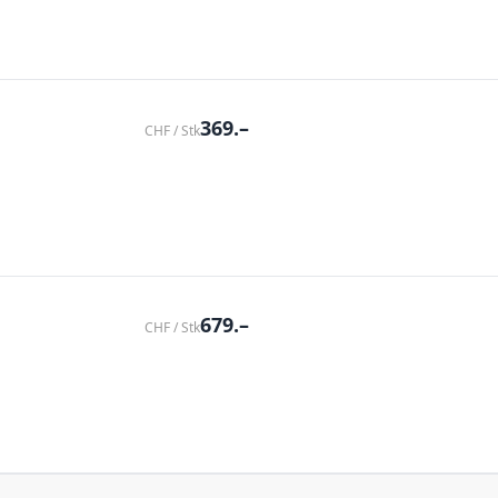
369.–
CHF / Stk
679.–
CHF / Stk