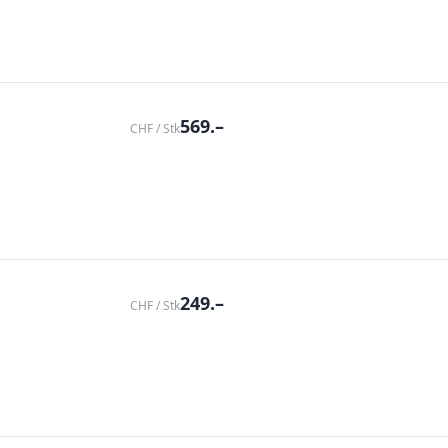
569.–
CHF / Stk
249.–
CHF / Stk