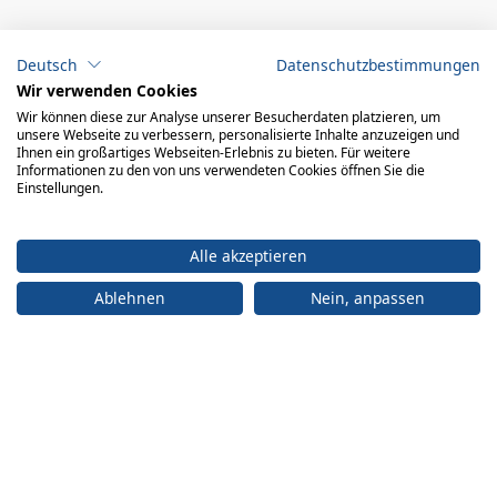
ADRESSE
Deutsch
Datenschutzbestimmungen
Büro:
engelberger ag
Wir verwenden Cookies
Achereggstrasse 11
Wir können diese zur Analyse unserer Besucherdaten platzieren, um
6362 Stansstad
unsere Webseite zu verbessern, personalisierte Inhalte anzuzeigen und
Ihnen ein großartiges Webseiten-Erlebnis zu bieten. Für weitere
Logistikzentrum:
Informationen zu den von uns verwendeten Cookies öffnen Sie die
engelberger ag Faden 2 6374 Buochs
Einstellungen.
+41 41 619 70 70
Alle akzeptieren
info@engelberger.ch
Ablehnen
Nein, anpassen