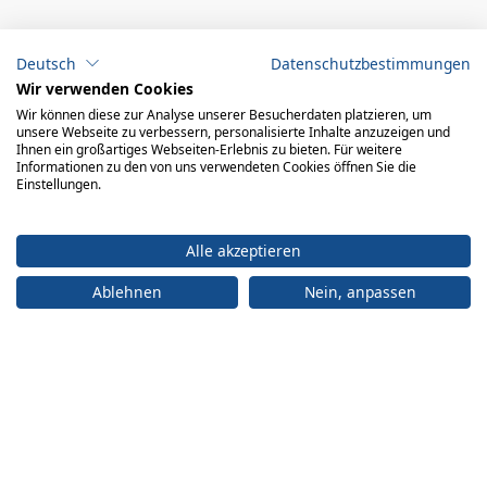
ADRESSE
Deutsch
Datenschutzbestimmungen
Büro:
engelberger ag
Wir verwenden Cookies
Achereggstrasse 11
Wir können diese zur Analyse unserer Besucherdaten platzieren, um
6362 Stansstad
unsere Webseite zu verbessern, personalisierte Inhalte anzuzeigen und
Ihnen ein großartiges Webseiten-Erlebnis zu bieten. Für weitere
Logistikzentrum:
Informationen zu den von uns verwendeten Cookies öffnen Sie die
engelberger ag Faden 2 6374 Buochs
Einstellungen.
+41 41 619 70 70
Alle akzeptieren
info@engelberger.ch
Ablehnen
Nein, anpassen