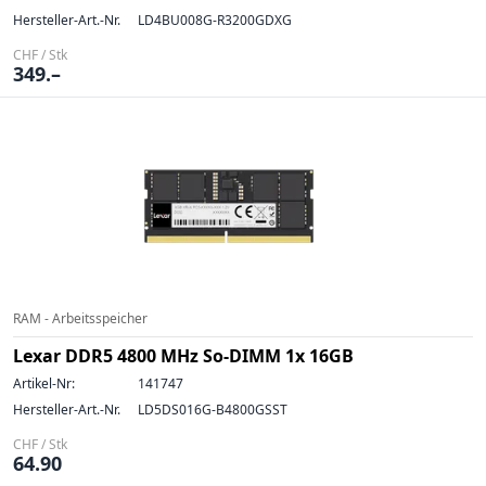
Hersteller-Art.-Nr.
LD4BU008G-R3200GDXG
CHF / Stk
349.–
RAM - Arbeitsspeicher
Lexar DDR5 4800 MHz So-DIMM 1x 16GB
Artikel-Nr:
141747
Hersteller-Art.-Nr.
LD5DS016G-B4800GSST
CHF / Stk
64.90