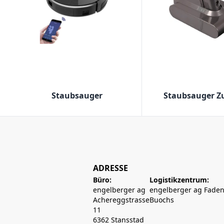
Staubsauger
Staubsauger Z
ADRESSE
Büro:
Logistikzentrum:
engelberger ag
engelberger ag Faden
Achereggstrasse
Buochs
11
6362 Stansstad