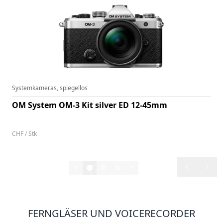
Systemkameras, spiegellos
OM System OM-3 Kit silver ED 12-45mm
Artikel-Nr:
142678
CHF / Stk
2'099.–
2/10
FERNGLÄSER UND VOICERECORDER