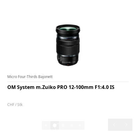
OM SYSTEM BESTSELLER
Micro Four-Thirds Bajonett
OM System m.Zuiko PRO 12-100mm F1:4.0 IS
Artikel-Nr:
140399
CHF / Stk
1'199.–
2/14