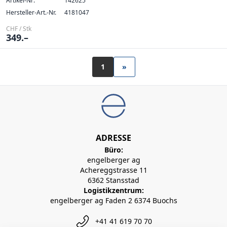
Artikel-Nr:
142625
Hersteller-Art.-Nr.
4181047
CHF / Stk
349.–
1
»
ADRESSE
Büro:
engelberger ag
Achereggstrasse 11
6362 Stansstad
Logistikzentrum:
engelberger ag Faden 2 6374 Buochs
+41 41 619 70 70