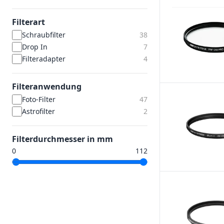
Filterart
Schraubfilter
38
Drop In
7
Filteradapter
4
Filteranwendung
Foto-Filter
47
Astrofilter
2
Filterdurchmesser in mm