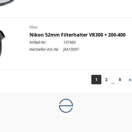
Filter
Nikon 52mm Filterhalter VR300 + 200-400
Artikel-Nr:
137460
Hersteller-Art.-Nr.
JXA10097
1
2
8
»
...