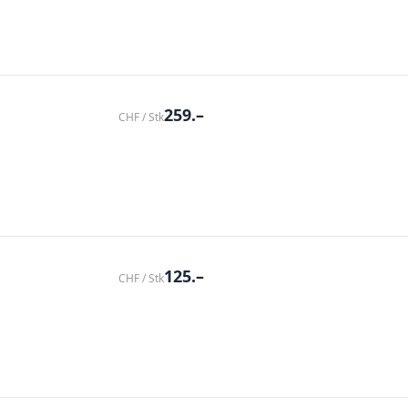
259.–
CHF / Stk
125.–
CHF / Stk