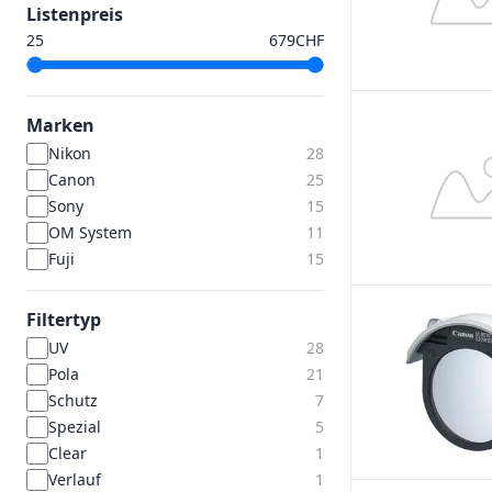
Listenpreis
CHF
Marken
Nikon
28
Canon
25
Sony
15
OM System
11
Fuji
15
Filtertyp
UV
28
Pola
21
Schutz
7
Spezial
5
Clear
1
Verlauf
1