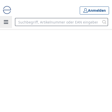
Anmelden
SanDisk Creator Phone
PSSD
Das Studio für unterwegs
Zur Creator Phone PSSD