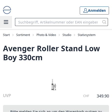
Anmelden
Start
Sortiment
Photo & Video
Studio
Stativsystem
Avenger Roller Stand Low
Boy 330cm
UVP
349.90
CHF
Bitte melden Sie sich an um den Warenkorb nutzen zu