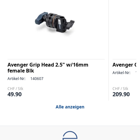
Avenger Grip Head 2.5" w/16mm
Avenger C-
female Blk
Artikel-Nr:
14
Artikel-Nr:
140607
CHF / Stk
CHF / Stk
49.90
209.90
Alle anzeigen