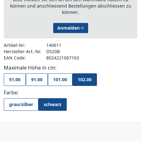
können und anschliessend Bestellungen abschliessen zu
können.
Anmelden
Artikel-Nr:
140611
Hersteller-Art.-Nr.
D520B
EAN Code:
8024221067163
Maximale Höhe in cm:
51.00
91.00
101.00
102.00
Farbe:
grau/silber
schwarz