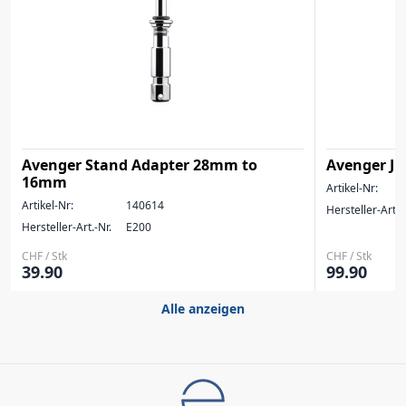
Avenger Stand Adapter 28mm to
Avenger Ju
16mm
Artikel-Nr:
Artikel-Nr:
140614
Hersteller-Art.-
Hersteller-Art.-Nr.
E200
CHF / Stk
CHF / Stk
39.90
99.90
Alle anzeigen