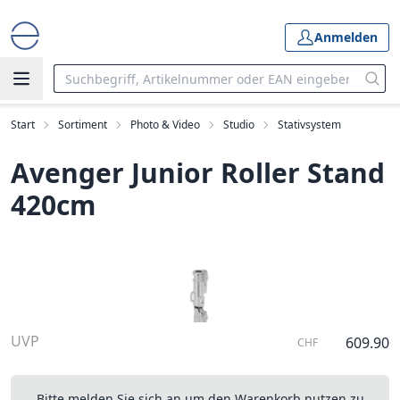
Anmelden
Start
Sortiment
Photo & Video
Studio
Stativsystem
Avenger Junior Roller Stand
420cm
UVP
609.90
CHF
Bitte melden Sie sich an um den Warenkorb nutzen zu