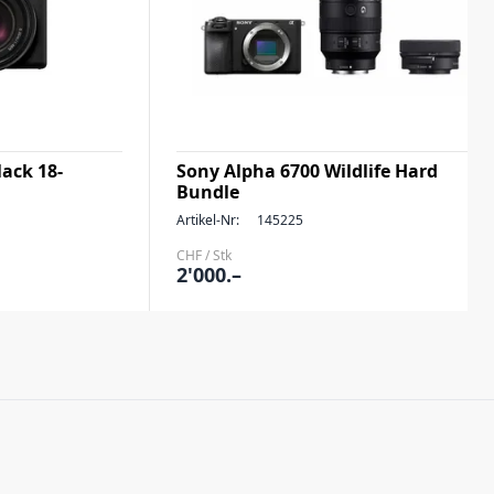
lack 18-
Sony Alpha 6700 Wildlife Hard
Bundle
Artikel-Nr:
145225
CHF / Stk
2'000.–