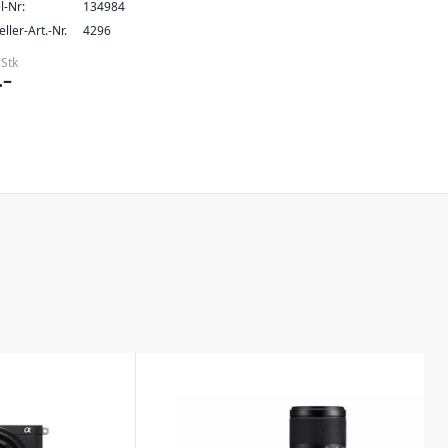
l-Nr:
134984
ller-Art.-Nr.
4296
 Stk
.–