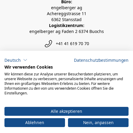
Büro:
engelberger ag
Achereggstrasse 11
6362 Stansstad
Logistikzentrum:
engelberger ag Faden 2 6374 Buochs
+41 41 619 70 70
info@engelberger.ch
Deutsch
Datenschutzbestimmungen
Wir verwenden Cookies
Wir können diese zur Analyse unserer Besucherdaten platzieren, um
unsere Webseite zu verbessern, personalisierte Inhalte anzuzeigen und
Ihnen ein großartiges Webseiten-Erlebnis zu bieten. Für weitere
Informationen zu den von uns verwendeten Cookies öffnen Sie die
Einstellungen.
Alle akzeptieren
Ablehnen
Nein, anpassen
© 2026 engelberger ag
powered by polynorm