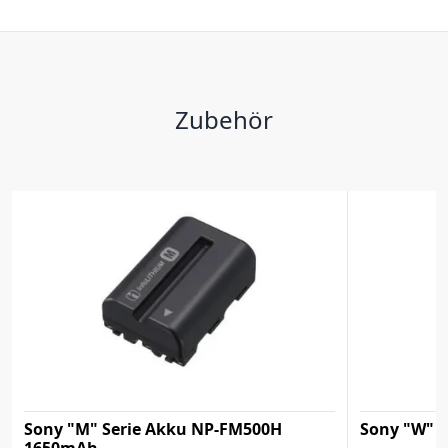
Zubehör
Sony "M" Serie Akku NP-FM500H
Sony "W" S
1650mAh