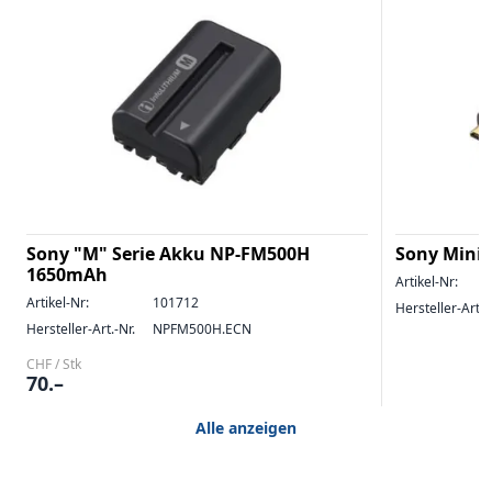
Sony "M" Serie Akku NP-FM500H
Sony MiniH
1650mAh
Artikel-Nr:
Artikel-Nr:
101712
Hersteller-Art.-
Hersteller-Art.-Nr.
NPFM500H.ECN
CHF / Stk
70.–
Alle anzeigen