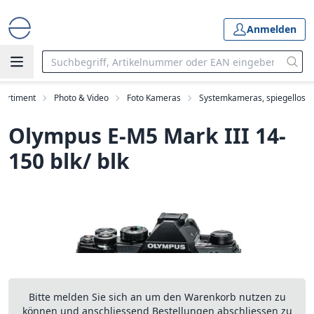
Anmelden
Sortiment
Photo & Video
Foto Kameras
Systemkameras, spiegellos
Olympus E-M5 Mark III 14-
150 blk/ blk
Bitte melden Sie sich an um den Warenkorb nutzen zu
können und anschliessend Bestellungen abschliessen zu