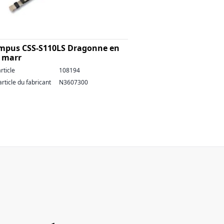
mpus CSS-S110LS Dragonne en
r marr
rticle
108194
article du fabricant
N3607300