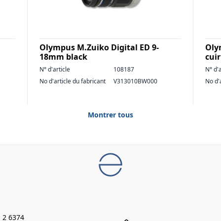
Olympus M.Zuiko Digital ED 9-
Oly
18mm black
cui
N° d'article
108187
N° d'a
No d'article du fabricant
V313010BW000
No d'
Montrer tous
 2 6374