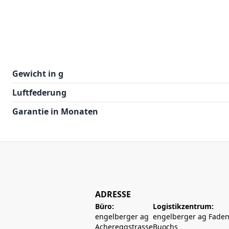
Gewicht in g
Luftfederung
Garantie in Monaten
ADRESSE
Büro:
Logistikzentrum:
engelberger ag
engelberger ag Faden
Achereggstrasse
Buochs