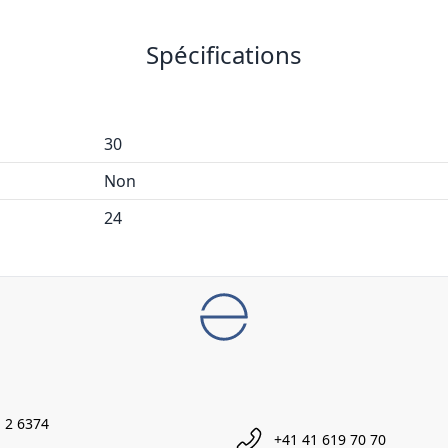
Spécifications
30
Non
24
 2 6374
+41 41 619 70 70