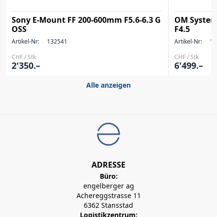
Sony E-Mount FF 200-600mm F5.6-6.3 G
OM System
OSS
F4.5
Artikel-Nr:
132541
Artikel-Nr:
13
CHF / Stk
CHF / Stk
2'350.–
6'499.–
Alle anzeigen
ADRESSE
Büro:
engelberger ag
Achereggstrasse 11
6362 Stansstad
Logistikzentrum: