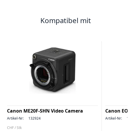
Kompatibel mit
Canon ME20F-SHN Video Camera
Canon EOS 
Artikel-Nr:
132924
Artikel-Nr:
13
CHF / Stk