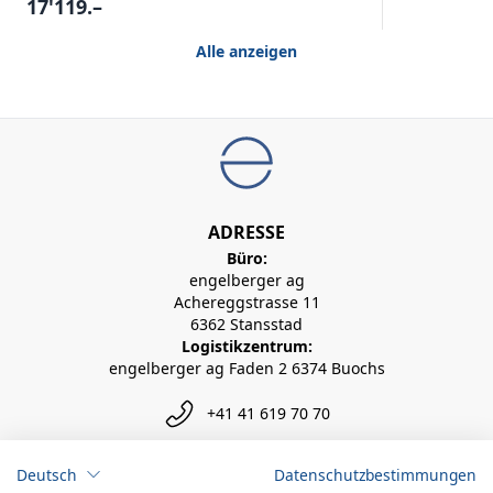
17'119.–
Alle anzeigen
ADRESSE
Büro:
engelberger ag
Achereggstrasse 11
6362 Stansstad
Logistikzentrum:
engelberger ag Faden 2 6374 Buochs
+41 41 619 70 70
info@engelberger.ch
Deutsch
Datenschutzbestimmungen