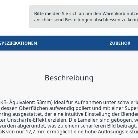
Bitte melden Sie sich an um den Warenkorb nutz
anschliessend Bestellungen abschliessen zu könn
SPEZIFIKATIONEN
ZUBEHÖR
Beschreibung
v (KB- Äquivalent: 53mm) ideal für Aufnahmen unter schwier
te, dessen Oberflächen aufwendig poliert und mit einer S
ring ausgestattet, der eine intuitive Einstellung der Blend
ter Unschärfe-Effekt erzielen. Die Lamellen sind gebogen,
urden abgerundet, was zu einem schärferen Bild beiträgt. D
maß von nur 17,7 mm ermöglicht eine hohe Auflösungsleistu