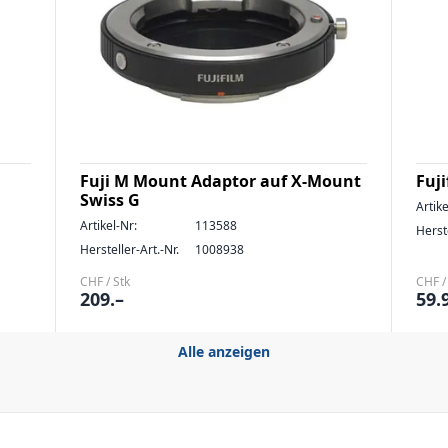
Fuji M Mount Adaptor auf X-Mount
Fuj
Swiss G
Artike
Artikel-Nr:
113588
Herste
Hersteller-Art.-Nr.
1008938
CHF / Stk
CHF /
209.–
59.
Alle anzeigen