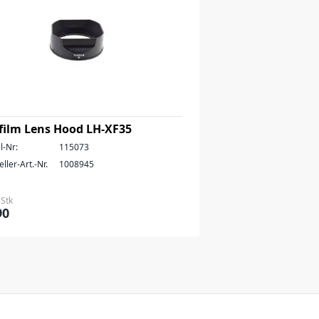
ifilm Lens Hood LH-XF35
l-Nr:
115073
ller-Art.-Nr.
1008945
 Stk
90