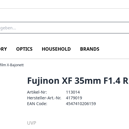
RY
OPTICS
HOUSEHOLD
BRANDS
ifilm X-Bajonett
Fujinon XF 35mm F1.4 R
Artikel-Nr:
113014
Hersteller-Art.-Nr.
4179019
EAN Code:
4547410206159
UVP