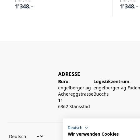
CHF / Stk
CHF / Stk
1'348.–
1'348.–
ADRESSE
Büro:
Logistikzentrum:
engelberger ag
engelberger ag Faden
Achereggstrasse
Buochs
11
6362 Stansstad
Deutsch
Wir verwenden Cookies