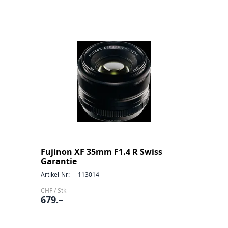
Fujinon XF 35mm F1.4 R Swiss
Garantie
Artikel-Nr:
113014
CHF / Stk
679.–