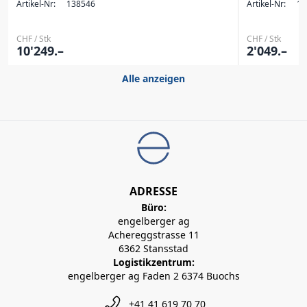
Artikel-Nr:
138546
Artikel-Nr:
13
CHF / Stk
CHF / Stk
10'249.–
2'049.–
Alle anzeigen
ADRESSE
Büro:
engelberger ag
Achereggstrasse 11
6362 Stansstad
Logistikzentrum:
engelberger ag Faden 2 6374 Buochs
+41 41 619 70 70