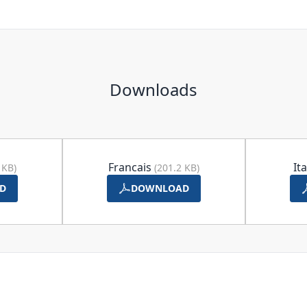
Downloads
Francais
It
 KB)
(201.2 KB)
D
DOWNLOAD