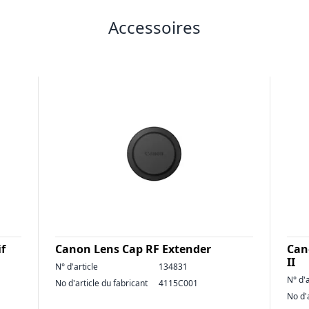
Accessoires
f
Canon Lens Cap RF Extender
Cano
II
N° d'article
134831
N° d'a
No d'article du fabricant
4115C001
No d'