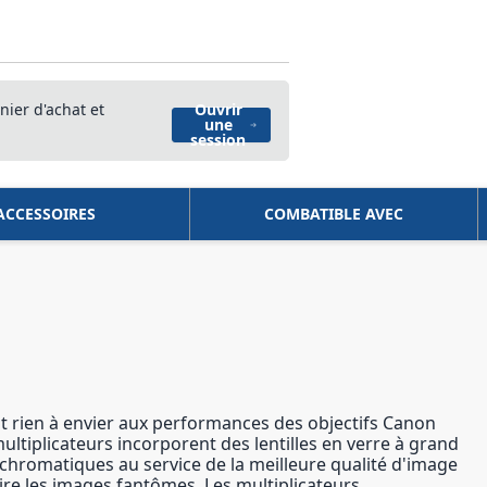
nier d'achat et
Ouvrir
une
session
ACCESSOIRES
COMBATIBLE AVEC
ont rien à envier aux performances des objectifs Canon
ultiplicateurs incorporent des lentilles en verre à grand
ns chromatiques au service de la meilleure qualité d'image
uire les images fantômes. Les multiplicateurs