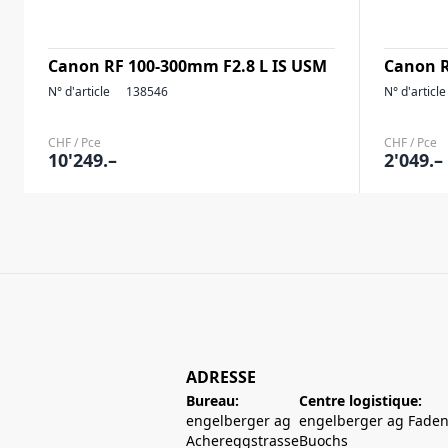
Canon RF 100-300mm F2.8 L IS USM
Canon R
N° d'article
138546
N° d'article
CHF / Pce
CHF / Pce
10'249.–
2'049.–
ADRESSE
Bureau:
Centre logistique:
engelberger ag
engelberger ag Faden
Achereggstrasse
Buochs