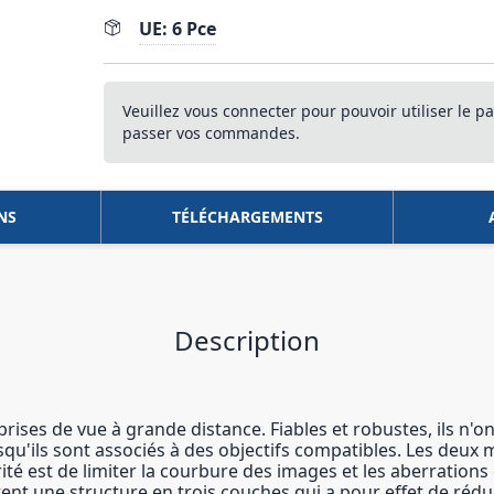
UE: 6 Pce
Veuillez vous connecter pour pouvoir utiliser le pa
passer vos commandes.
NS
TÉLÉCHARGEMENTS
Description
prises de vue à grande distance. Fiables et robustes, ils n'
qu'ils sont associés à des objectifs compatibles. Les deux m
larité est de limiter la courbure des images et les aberratio
ntent une structure en trois couches qui a pour effet de réd