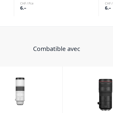
CHF / Pce
CHF /
6.–
6.–
Combatible avec