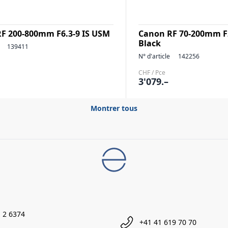
F 200-800mm F6.3-9 IS USM
Canon RF 70-200mm F2
Black
139411
N° d'article
142256
CHF / Pce
3'079.–
Montrer tous
 2 6374
+41 41 619 70 70