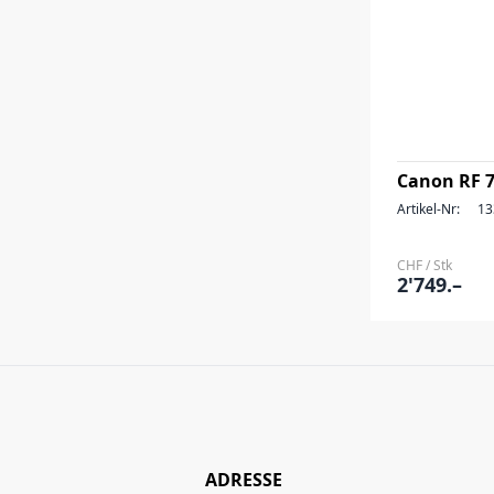
Canon RF 7
Artikel-Nr:
13
CHF / Stk
2'749.–
ADRESSE