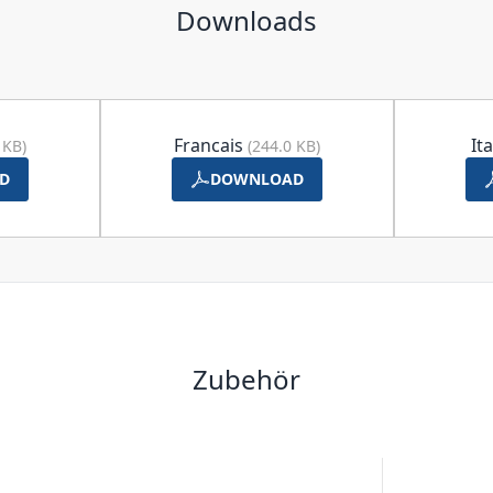
Downloads
Francais
It
 KB)
(244.0 KB)
D
DOWNLOAD
Zubehör