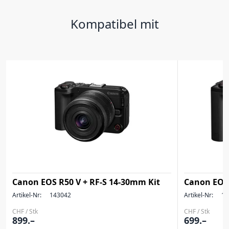
Kompatibel mit
Canon EOS R50 V + RF-S 14-30mm Kit
Canon EOS
Artikel-Nr:
143042
Artikel-Nr:
14
CHF / Stk
CHF / Stk
899.–
699.–