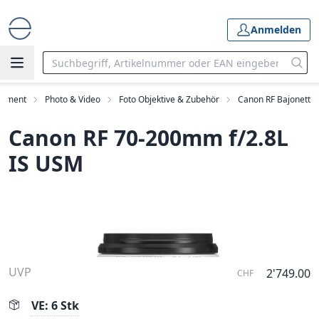
Anmelden
rtiment
Photo & Video
Foto Objektive & Zubehör
Canon RF Bajonett
Canon RF 70-200mm f/2.8L
IS USM
UVP
2'749.00
CHF
VE: 6 Stk