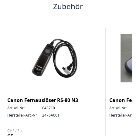
Zubehör
Canon Fernauslöser RS-80 N3
Canon Fern
Artikel-Nr:
043710
Artikel-Nr:
Hersteller-Art.-Nr.
2476A001
Hersteller-Art.-
CHF / Stk
65.–