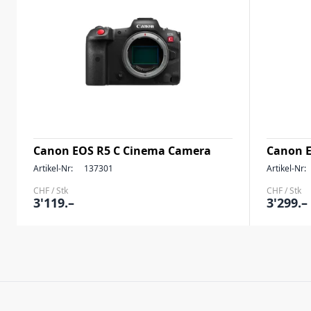
Canon EOS R5 C Cinema Camera
Canon 
Artikel-Nr:
137301
Artikel-Nr:
CHF / Stk
CHF / Stk
3'119.–
3'299.–