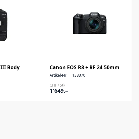
III Body
Canon EOS R8 + RF 24-50mm
Artikel-Nr:
138370
CHF / Stk
1'649.–